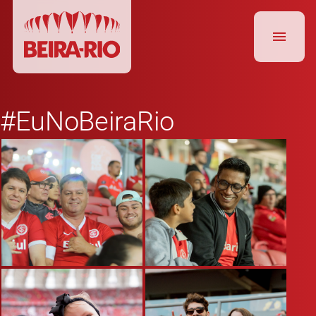
#EuNoBeiraRio