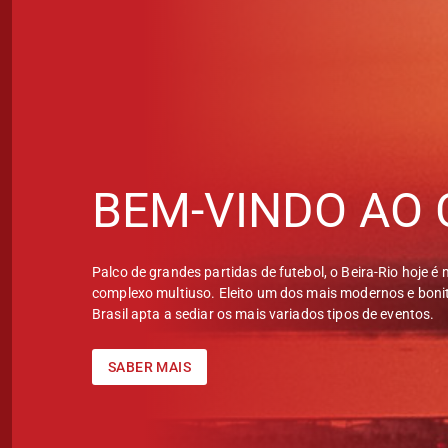
BEM-VINDO AO 
Palco de grandes partidas de futebol, o Beira-Rio hoje é
complexo multiuso. Eleito um dos mais modernos e bonit
Brasil apta a sediar os mais variados tipos de eventos.
SABER MAIS