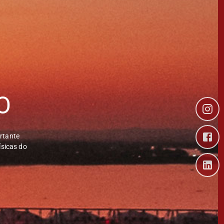
O
ortante
ísicas do